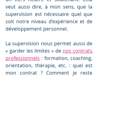
veut aussi dire, à mon sens, que la 
supervision est nécessaire quel que 
soit notre niveau d’expérience et de 
développement personnel.
La supervision nous permet aussi de 
« garder les limites » de 
nos contrats 
professionnels
 : formation, coaching, 
orientation, thérapie, etc. : quel est 
mon contrat ? Comment je reste 
dans les limites de mon contrat ?
Et vous, comment pensez-vous la 
supervision ?
[1] Carlo Moïso et Michele Novellino – Retour aux 
sources - 1982