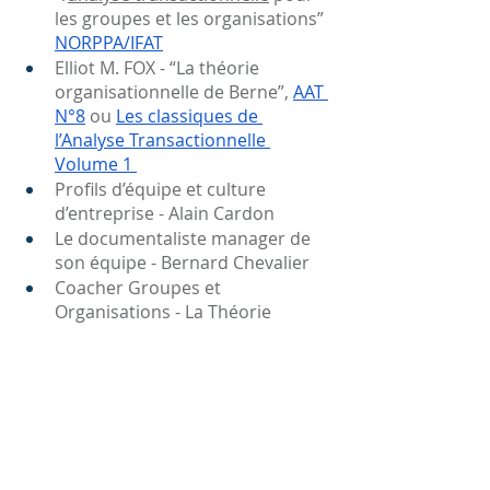
les groupes et les organisations” 
NORPPA/IFAT
Elliot M. FOX - “La théorie 
organisationnelle de Berne”, 
AAT 
N°8
 ou 
Les classiques de 
l’Analyse Transactionnelle 
Volume 1 
Profils d’équipe et culture 
d’entreprise - Alain Cardon
Le documentaliste manager de 
son équipe - Bernard Chevalier
Coacher Groupes et 
Organisations - La Théorie 
organisationnelle d'Eric Berne 
(T.O.B.) - François Vergonjeanne
Intervenir dans les organisations 
avec l’AT : la théorie 
organisationnelle de Berne à 
l’ère du digital - Stan Madoré
New Theory and practice of 